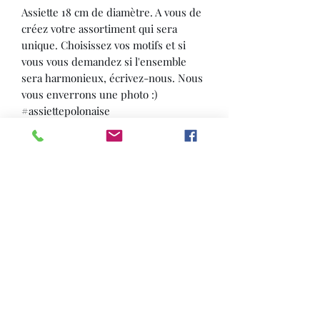
Assiette 18 cm de diamètre. A vous de
créez votre assortiment qui sera
unique. Choisissez vos motifs et si
vous vous demandez si l'ensemble
sera harmonieux, écrivez-nous. Nous
vous enverrons une photo :)
#assiettepolonaise
#ceramiquepolonaise
#vaissellepolonaise #faiencepolonaise
Conseils pratiques
Toutes nos assiettes sont conçues
pour un usage alimentaire. Vous
pouvez également les mettre au lave-
vaisselle. Si vous souhaitez servir vos
invités directement sur assiette,
n'hésitez pas à les mettre a chauffer
Formulaire d'abonnement
légerement dans le four, ainsi, elles