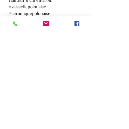
#vaissellepolonaise
#ceramiquepolonaise
#faiencepolonaise
#bunzlau
#Bolesławiec
#polcreation
Formulaire d'abonnement
OK