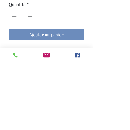
Quantité
*
Ajouter au panier
Contenant pouvant servir pour le café,
le thé, le sucre...ou également pour le
coton dans la salle de bain..
Hauteur avec le couvercle 18 cm.
Hauteur du pot seul 13 cm.
Diamètre 12 cm.
Formulaire d'abonnement