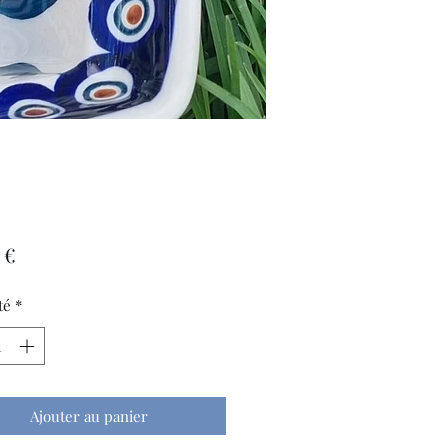
Prix
 €
té
*
Ajouter au panier