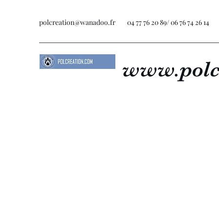
polcreation@wanadoo.fr
04 77 76 20 89/ 06 76 74 26 14
www.polc