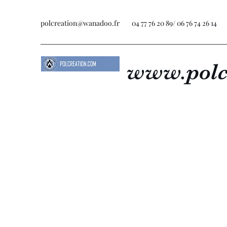
polcreation@wanadoo.fr
04 77 76 20 89/ 06 76 74 26 14
www.polc