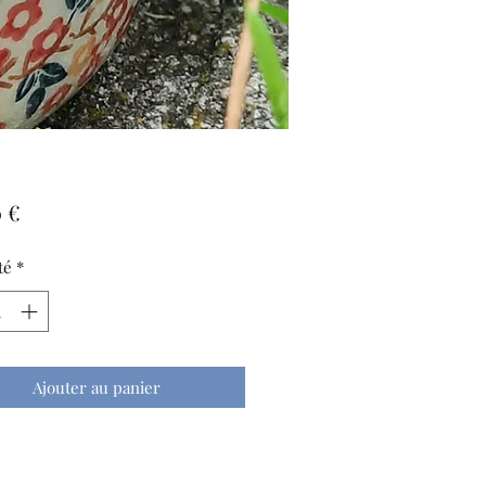
Prix
 €
té
*
Ajouter au panier