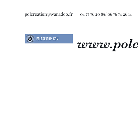
polcreation@wanadoo.fr
04 77 76 20 89/ 06 76 74 26 14
www.polc