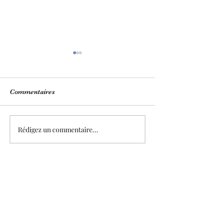
Commentaires
Notre boutique 💙
Nos plats 6 part
Rédigez un commentaire...