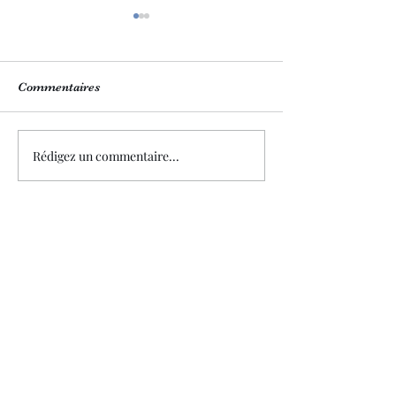
Commentaires
Notre boutique 💙
Nos plats 6 part
Rédigez un commentaire...