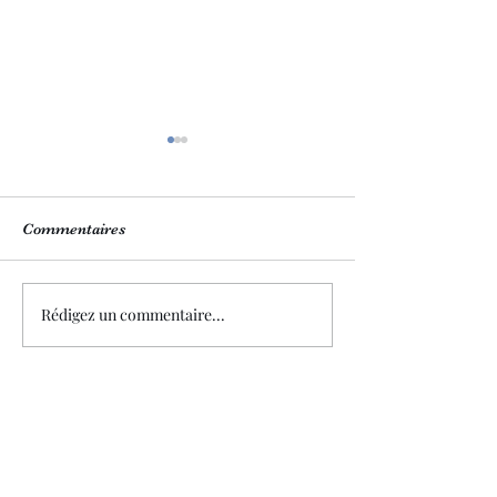
Commentaires
Notre boutique 💙
Nos plats 6 part
Rédigez un commentaire...